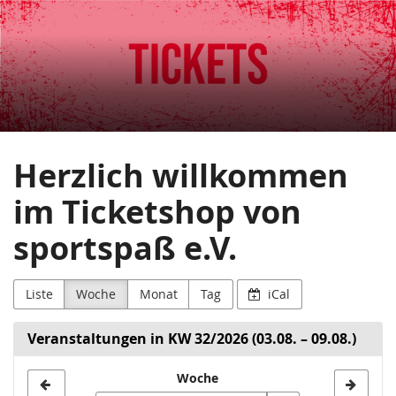
sportspaß
Zum
Haupt-
e.V.
Inhalt
springen
Herzlich willkommen
im Ticketshop von
sportspaß e.V.
Liste
Woche
Monat
Tag
iCal
Veranstaltungen in KW 32/2026 (03.08. – 09.08.)
Woche
Woche